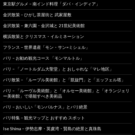
東京駅グルメ – 南インド料理「ダバ・インディア」
金沢散策 – ひがし茶屋街と 武家屋敷
金沢散策 – 兼六園・金沢城と 21世紀美術館
横浜散策と クリスマス・イルミネーション
フランス – 世界遺産「モン・サン=ミシェル」
パリ – お勧め観光コース 「モンマルトル」
パリ – 「ノートルダム大聖堂」と おしゃれな「マレ地区」
パリ散策 – 「ルーブル美術館」と「凱旋門」と「エッフェル塔」
パリ – 「ルーヴル美術館」と「オルセー美術館」と「オランジェリ
ー美術館」で堪能すべき美術品
パリ – おいしい「モンパルナス」とパリ絶景
パリ特集 – 観光マップと おすすめ スポット
Ise Shima – 伊勢志摩・英虞湾・賢島の絶景と真珠島