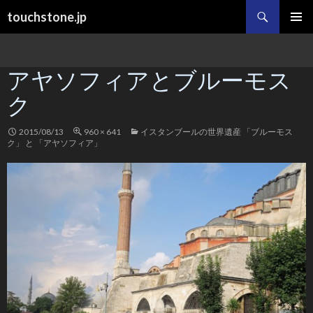
検
touchstone.jp
索
コ
メインメ
ン
ニュー
テ
アヤソフィアとブルーモス
ン
ツ
ク
へ
ス
キ
2015/08/13
960 × 641
イスタンブールの世界遺産 「ブルーモス
ク」 と 「アヤソフィア」
ッ
プ