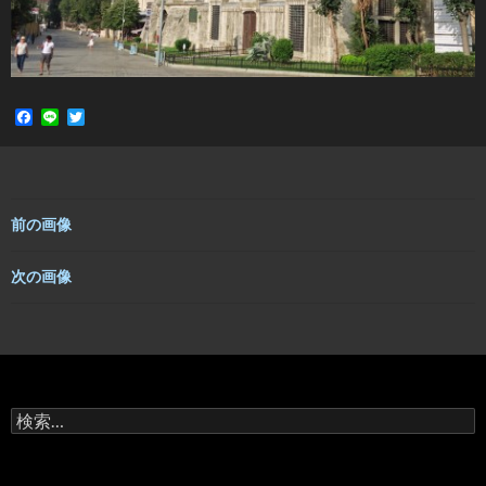
F
L
T
a
i
w
c
n
i
e
e
t
b
t
o
e
o
r
前の画像
k
次の画像
検
索: