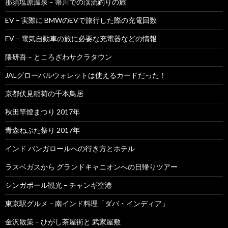
那須塩原温泉 – 箒川での渓流釣りの旅
EV – 実際に BMWのEVで旅行した際の充電回数
EV – 電気自動車の旅に必要な充電器などの情報
隈研吾 – ところざわサクラタウン
JALグローバルウォレットは使えるカードだった！
京都伏見稲荷の千本鳥居
秋田竿燈まつり 2017年
青森ねぶた祭り 2017年
インド バンガロールへの行き方とホテル
ラスベガスから グランドキャニオンへの日帰りツアー
シンガポール観光 – チャンギ空港
東京駅グルメ – 南インド料理「ダバ・インディア」
金沢散策 – ひがし茶屋街と 武家屋敷