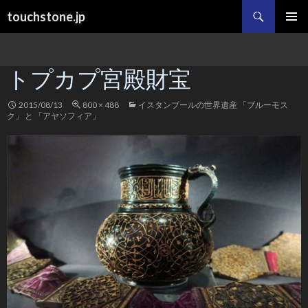
検
touchstone.jp
索
コ
メインメ
ン
ニュー
テ
トプカプ宮殿財宝
ン
ツ
へ
2015/08/13
800 × 488
イスタンブールの世界遺産 「ブルーモス
ス
ク」 と 「アヤソフィア」
キ
ッ
プ