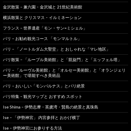
金沢散策 – 兼六園・金沢城と 21世紀美術館
横浜散策と クリスマス・イルミネーション
フランス – 世界遺産「モン・サン=ミシェル」
パリ – お勧め観光コース 「モンマルトル」
パリ – 「ノートルダム大聖堂」と おしゃれな「マレ地区」
パリ散策 – 「ルーブル美術館」と「凱旋門」と「エッフェル塔」
パリ – 「ルーヴル美術館」と「オルセー美術館」と「オランジェリ
ー美術館」で堪能すべき美術品
パリ – おいしい「モンパルナス」とパリ絶景
パリ特集 – 観光マップと おすすめ スポット
Ise Shima – 伊勢志摩・英虞湾・賢島の絶景と真珠島
Ise – 「伊勢神宮」 内宮参拝と おかげ横丁
Ise – 伊勢神宮にお参りする方法