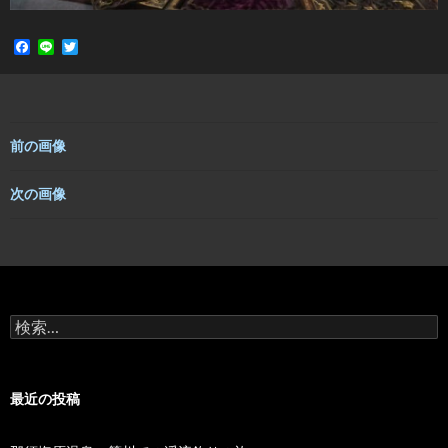
F
L
T
a
i
w
c
n
i
e
e
t
b
t
o
e
o
r
前の画像
k
次の画像
検
索:
最近の投稿