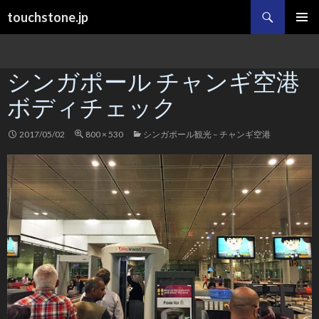
検
touchstone.jp
索
コ
メインメ
ン
ニュー
テ
シンガポール チャンギ空港
ン
ツ
ボディチェック
へ
ス
キ
2017/05/02
800 × 530
シンガポール観光 – チャンギ空港
ッ
プ