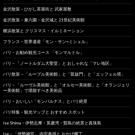
金沢散策 – ひがし茶屋街と 武家屋敷
金沢散策 – 兼六園・金沢城と 21世紀美術館
横浜散策と クリスマス・イルミネーション
フランス – 世界遺産「モン・サン=ミシェル」
パリ – お勧め観光コース 「モンマルトル」
パリ – 「ノートルダム大聖堂」と おしゃれな「マレ地区」
パリ散策 – 「ルーブル美術館」と「凱旋門」と「エッフェル塔」
パリ – 「ルーヴル美術館」と「オルセー美術館」と「オランジェリ
ー美術館」で堪能すべき美術品
パリ – おいしい「モンパルナス」とパリ絶景
パリ特集 – 観光マップと おすすめ スポット
Ise Shima – 伊勢志摩・英虞湾・賢島の絶景と真珠島
Ise – 「伊勢神宮」 内宮参拝と おかげ横丁