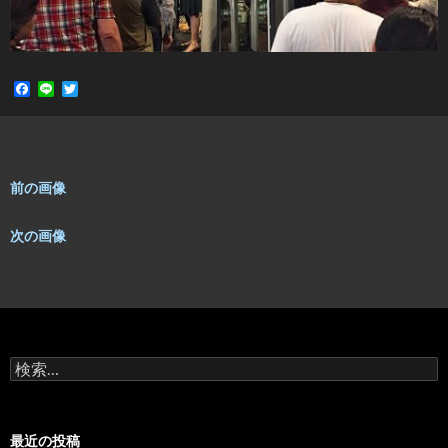
F
L
T
a
i
w
c
n
i
e
e
t
b
t
o
e
o
r
前の画像
k
次の画像
検
索:
最近の投稿