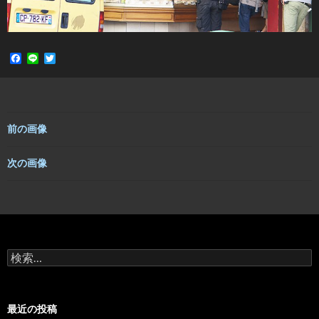
F
L
T
a
i
w
c
n
i
e
e
t
b
t
o
e
o
r
前の画像
k
次の画像
検
索:
最近の投稿