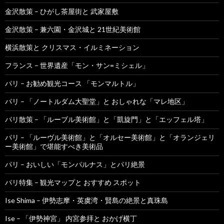
金沢散策 – ひがし茶屋街と 武家屋敷
金沢散策 – 兼六園・金沢城と 21世紀美術館
横浜散策と クリスマス・イルミネーション
フランス – 世界遺産「モン・サン=ミシェル」
パリ – お勧め観光コース 「モンマルトル」
パリ – 「ノートルダム大聖堂」と おしゃれな「マレ地区」
パリ散策 – 「ルーブル美術館」と「凱旋門」と「エッフェル塔」
パリ – 「ルーヴル美術館」と「オルセー美術館」と「オランジェリ
ー美術館」で堪能すべき美術品
パリ – おいしい「モンパルナス」とパリ絶景
パリ特集 – 観光マップと おすすめ スポット
Ise Shima – 伊勢志摩・英虞湾・賢島の絶景と真珠島
Ise – 「伊勢神宮」 内宮参拝と おかげ横丁