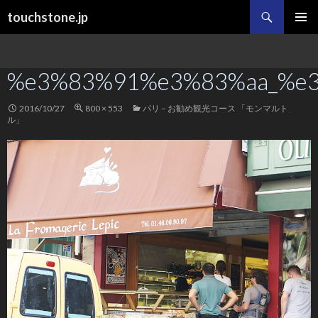
検
touchstone.jp
索
コ
メインメ
ン
ニュー
テ
%e3%83%91%e3%83%aa_%e
ン
ツ
へ
2016/10/27
800 × 553
パリ – お勧め観光コース 「モンマルト
ス
ル」
キ
ッ
プ