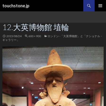
検
touchstone.jp
索
コ
メインメ
ン
ニュー
テ
12.大英博物館 埴輪
ン
ツ
へ
2015/08/24
600 × 900
ロンドン -「大英博物館」と「ナショナル・
ス
ギャラリー」
キ
ッ
プ