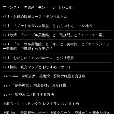
フランス – 世界遺産「モン・サン=ミシェル」
パリ – お勧め観光コース 「モンマルトル」
パリ – 「ノートルダム大聖堂」と おしゃれな「マレ地区」
パリ散策 – 「ルーブル美術館」と「凱旋門」と「エッフェル塔」
パリ – 「ルーヴル美術館」と「オルセー美術館」と「オランジェリ
ー美術館」で堪能すべき美術品
パリ – おいしい「モンパルナス」とパリ絶景
パリ特集 – 観光マップと おすすめ スポット
Ise Shima – 伊勢志摩・英虞湾・賢島の絶景と真珠島
Ise – 「伊勢神宮」 内宮参拝と おかげ横丁
Ise – 伊勢神宮にお参りする方法
上海ifc – ショッピングと レストランの おすすめ
上海中心 – 最新観光スポット 上海タワーと、空港からの安全な行き