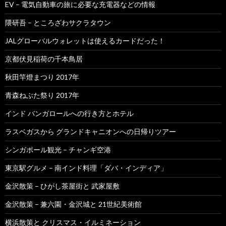
EV – 電気自動車の旅に必要な充電器などの情報
隈研吾 – ところざわサクラタウン
JALグローバルウォレットは使えるカードだった！
京都伏見稲荷の千本鳥居
秋田竿燈まつり 2017年
青森ねぶた祭り 2017年
インド バンガロールへの行き方とホテル
ラスベガスから グランドキャニオンへの日帰りツアー
シンガポール観光 – チャンギ空港
東京駅グルメ – 南インド料理「ダバ・インディア」
金沢散策 – ひがし茶屋街と 武家屋敷
金沢散策 – 兼六園・金沢城と 21世紀美術館
横浜散策と クリスマス・イルミネーション