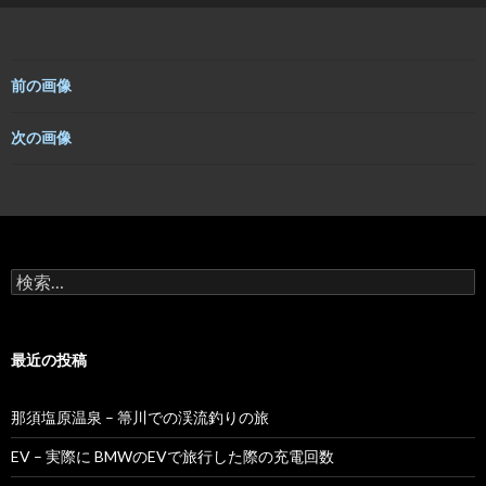
c
n
i
e
e
t
b
t
o
e
o
r
前の画像
k
次の画像
検
索:
最近の投稿
那須塩原温泉 – 箒川での渓流釣りの旅
EV – 実際に BMWのEVで旅行した際の充電回数