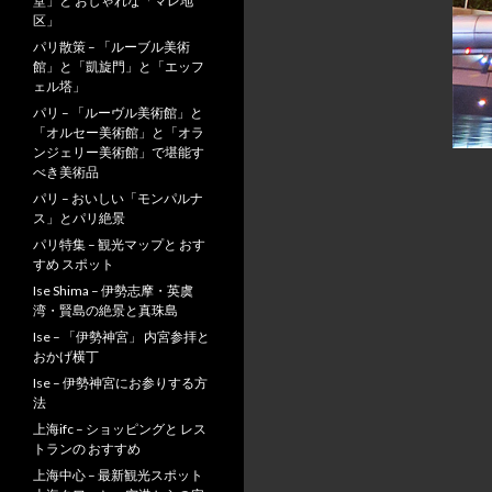
堂」と おしゃれな「マレ地
区」
パリ散策 – 「ルーブル美術
館」と「凱旋門」と「エッフ
ェル塔」
パリ – 「ルーヴル美術館」と
「オルセー美術館」と「オラ
ンジェリー美術館」で堪能す
べき美術品
パリ – おいしい「モンパルナ
ス」とパリ絶景
パリ特集 – 観光マップと おす
すめ スポット
Ise Shima – 伊勢志摩・英虞
湾・賢島の絶景と真珠島
Ise – 「伊勢神宮」 内宮参拝と
おかげ横丁
Ise – 伊勢神宮にお参りする方
法
上海ifc – ショッピングと レス
トランの おすすめ
上海中心 – 最新観光スポット