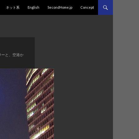
プ
ネット系
English
SecondHome.jp
Concept
タワーと、空港か