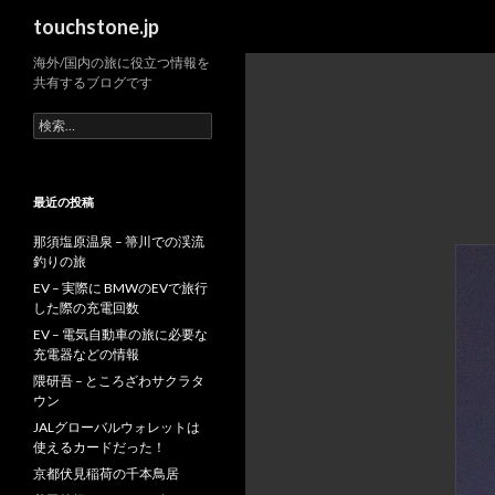
検
touchstone.jp
索
海外/国内の旅に役立つ情報を
共有するブログです
検
索:
最近の投稿
那須塩原温泉 – 箒川での渓流
釣りの旅
EV – 実際に BMWのEVで旅行
した際の充電回数
EV – 電気自動車の旅に必要な
充電器などの情報
隈研吾 – ところざわサクラタ
ウン
JALグローバルウォレットは
使えるカードだった！
京都伏見稲荷の千本鳥居