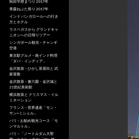
秋田竿燈まつり 2017年
青森ねぶた祭り 2017年
インド バンガロールへの行き
方とホテル
ラスベガスから グランドキャ
ニオンへの日帰りツアー
シンガポール観光 – チャンギ
空港
東京駅グルメ – 南インド料理
「ダバ・インディア」
金沢散策 – ひがし茶屋街と 武
家屋敷
金沢散策 – 兼六園・金沢城と
21世紀美術館
横浜散策と クリスマス・イル
ミネーション
フランス – 世界遺産「モン・
サン=ミシェル」
パリ – お勧め観光コース 「モ
ンマルトル」
パリ – 「ノートルダム大聖