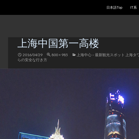
コンテンツへスキッ
日本語Top
IT系
上海中国第一高楼
2016/04/29
800 × 985
上海中心 – 最新観光スポット 上海
らの安全な行き方