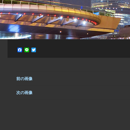
F
L
T
a
i
w
c
n
i
e
e
t
b
t
o
e
o
r
前の画像
k
次の画像