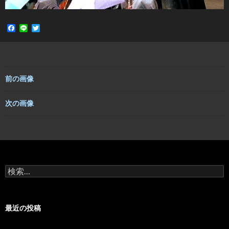
F
L
T
a
i
w
c
n
i
e
e
t
b
t
o
e
o
r
前の画像
k
次の画像
検
索:
最近の投稿