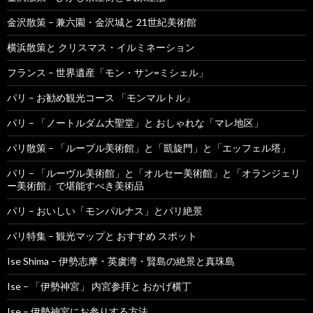
金沢散策 – 兼六園・金沢城と 21世紀美術館
横浜散策と クリスマス・イルミネーション
フランス – 世界遺産「モン・サン=ミシェル」
パリ – お勧め観光コース 「モンマルトル」
パリ – 「ノートルダム大聖堂」と おしゃれな「マレ地区」
パリ散策 – 「ルーブル美術館」と「凱旋門」と「エッフェル塔」
パリ – 「ルーヴル美術館」と「オルセー美術館」と「オランジェリ
ー美術館」で堪能すべき美術品
パリ – おいしい「モンパルナス」とパリ絶景
パリ特集 – 観光マップと おすすめ スポット
Ise Shima – 伊勢志摩・英虞湾・賢島の絶景と真珠島
Ise – 「伊勢神宮」 内宮参拝と おかげ横丁
Ise – 伊勢神宮にお参りする方法