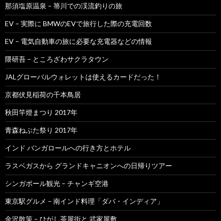
那須塩原温泉 – 箒川での渓流釣りの旅
EV – 実際に BMWのEVで旅行した際の充電回数
EV – 電気自動車の旅に必要な充電器などの情報
隈研吾 – ところざわサクラタウン
JALグローバルウォレットは使えるカードだった！
京都伏見稲荷の千本鳥居
秋田竿燈まつり 2017年
青森ねぶた祭り 2017年
インド バンガロールへの行き方とホテル
ラスベガスから グランドキャニオンへの日帰りツアー
シンガポール観光 – チャンギ空港
東京駅グルメ – 南インド料理「ダバ・インディア」
金沢散策 – ひがし茶屋街と 武家屋敷