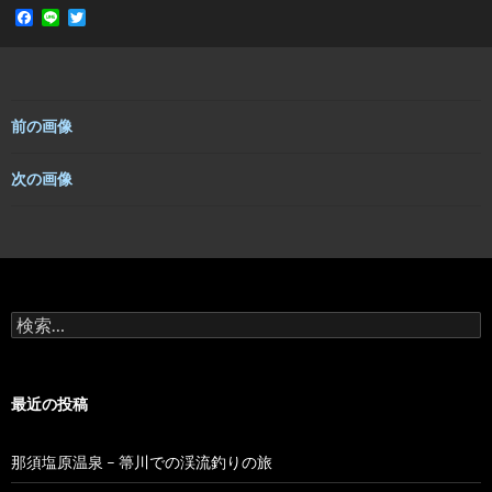
F
L
T
a
i
w
c
n
i
e
e
t
b
t
o
e
o
r
前の画像
k
次の画像
検
索:
最近の投稿
那須塩原温泉 – 箒川での渓流釣りの旅