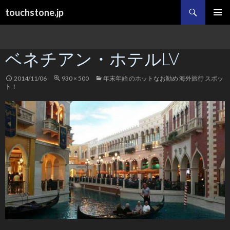
検
touchstone.jp
索
コ
メインメ
ン
ニュー
テ
ベネチアン・ホテルLV
ン
ツ
へ
2014/11/06
930 × 500
年末年始 のホットなお勧め 海外旅行 スポッ
ス
ト！
キ
ッ
プ