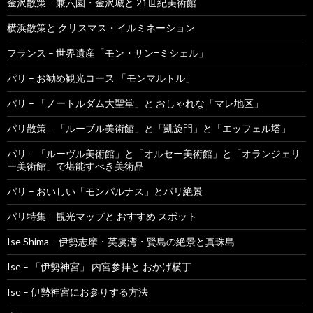
金沢散策 – 兼六園・金沢城と 21世紀美術館
横浜散策と クリスマス・イルミネーション
フランス – 世界遺産「モン・サン=ミシェル」
パリ – お勧め観光コース 「モンマルトル」
パリ – 「ノートルダム大聖堂」と おしゃれな「マレ地区」
パリ散策 – 「ルーブル美術館」と「凱旋門」と「エッフェル塔」
パリ – 「ルーヴル美術館」と「オルセー美術館」と「オランジェリ
ー美術館」で堪能すべき美術品
パリ – おいしい「モンパルナス」とパリ絶景
パリ特集 – 観光マップと おすすめ スポット
Ise Shima – 伊勢志摩・英虞湾・賢島の絶景と真珠島
Ise – 「伊勢神宮」 内宮参拝と おかげ横丁
Ise – 伊勢神宮にお参りする方法