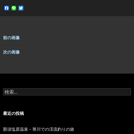
F
L
T
a
i
w
c
n
i
e
e
t
b
t
o
e
o
r
前の画像
k
次の画像
検
索:
最近の投稿
那須塩原温泉 – 箒川での渓流釣りの旅