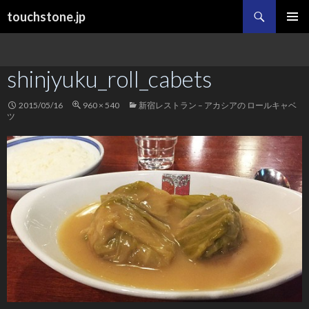
検
touchstone.jp
索
コ
メインメ
ン
ニュー
テ
shinjyuku_roll_cabets
ン
ツ
へ
2015/05/16
960 × 540
新宿レストラン – アカシアの ロールキャベ
ス
ツ
キ
ッ
プ