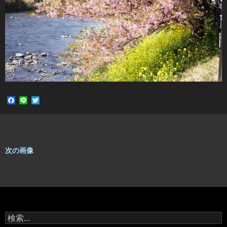
F
L
T
a
i
w
c
n
i
e
e
t
b
t
o
e
o
r
次の画像
k
検
索: