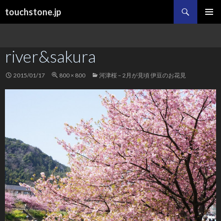
検
touchstone.jp
索
コ
メインメ
ン
ニュー
テ
river&sakura
ン
ツ
へ
2015/01/17
800 × 800
河津桜 – 2月が見頃 伊豆のお花見
ス
キ
ッ
プ