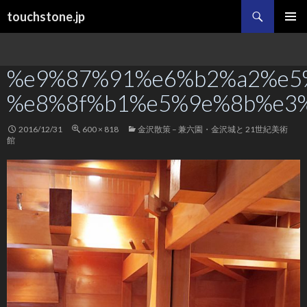
検
touchstone.jp
索
コ
メインメ
ン
ニュー
テ
%e9%87%91%e6%b2%a2%e5
ン
ツ
%e8%8f%b1%e5%9e%8b%e3
へ
ス
キ
2016/12/31
600 × 818
金沢散策 – 兼六園・金沢城と 21世紀美術
館
ッ
プ