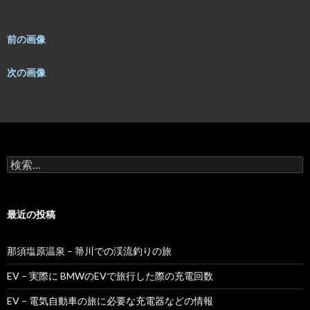
e
e
t
b
t
o
e
o
r
前の画像
k
次の画像
検
索:
最近の投稿
那須塩原温泉 – 箒川での渓流釣りの旅
EV – 実際に BMWのEVで旅行した際の充電回数
EV – 電気自動車の旅に必要な充電器などの情報