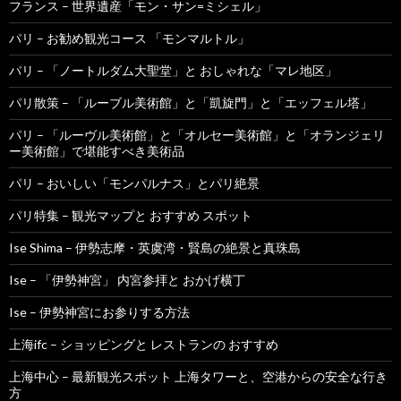
フランス – 世界遺産「モン・サン=ミシェル」
パリ – お勧め観光コース 「モンマルトル」
パリ – 「ノートルダム大聖堂」と おしゃれな「マレ地区」
パリ散策 – 「ルーブル美術館」と「凱旋門」と「エッフェル塔」
パリ – 「ルーヴル美術館」と「オルセー美術館」と「オランジェリ
ー美術館」で堪能すべき美術品
パリ – おいしい「モンパルナス」とパリ絶景
パリ特集 – 観光マップと おすすめ スポット
Ise Shima – 伊勢志摩・英虞湾・賢島の絶景と真珠島
Ise – 「伊勢神宮」 内宮参拝と おかげ横丁
Ise – 伊勢神宮にお参りする方法
上海ifc – ショッピングと レストランの おすすめ
上海中心 – 最新観光スポット 上海タワーと、空港からの安全な行き
方