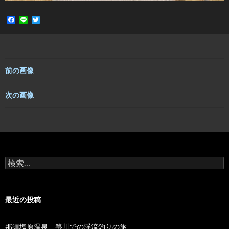
F
L
T
a
i
w
c
n
i
e
e
t
b
t
o
e
o
r
前の画像
k
次の画像
検
索:
最近の投稿
那須塩原温泉 – 箒川での渓流釣りの旅