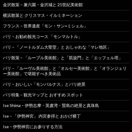
金沢散策 – 兼六園・金沢城と 21世紀美術館
横浜散策と クリスマス・イルミネーション
フランス – 世界遺産「モン・サン=ミシェル」
パリ – お勧め観光コース 「モンマルトル」
パリ – 「ノートルダム大聖堂」と おしゃれな「マレ地区」
パリ散策 – 「ルーブル美術館」と「凱旋門」と「エッフェル塔」
パリ – 「ルーヴル美術館」と「オルセー美術館」と「オランジェリ
ー美術館」で堪能すべき美術品
パリ – おいしい「モンパルナス」とパリ絶景
パリ特集 – 観光マップと おすすめ スポット
Ise Shima – 伊勢志摩・英虞湾・賢島の絶景と真珠島
Ise – 「伊勢神宮」 内宮参拝と おかげ横丁
Ise – 伊勢神宮にお参りする方法