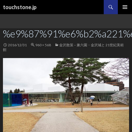
検
touchstone.jp
索
コ
メインメ
ン
ニュー
テ
%e9%87%91%e6%b2%a221%
ン
ツ
へ
2016/12/31
960 × 568
金沢散策 – 兼六園・金沢城と 21世紀美術
ス
館
キ
ッ
プ