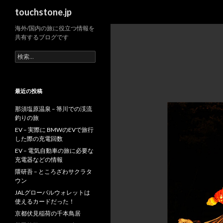
検
touchstone.jp
索
海外/国内の旅に役立つ情報を
共有するブログです
検
索:
最近の投稿
那須塩原温泉 – 箒川での渓流
釣りの旅
EV – 実際に BMWのEVで旅行
した際の充電回数
EV – 電気自動車の旅に必要な
充電器などの情報
隈研吾 – ところざわサクラタ
ウン
JALグローバルウォレットは
使えるカードだった！
京都伏見稲荷の千本鳥居