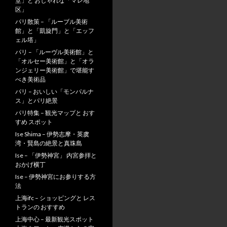
堂」と おしゃれな「マレ地
区」
パリ散策 – 「ルーブル美術
館」と「凱旋門」と「エッフ
ェル塔」
パリ – 「ルーヴル美術館」と
「オルセー美術館」と「オラ
ンジェリー美術館」で堪能す
べき美術品
パリ – おいしい「モンパルナ
ス」とパリ絶景
パリ特集 – 観光マップと おす
すめ スポット
Ise Shima – 伊勢志摩・英虞
湾・賢島の絶景と真珠島
Ise – 「伊勢神宮」 内宮参拝と
おかげ横丁
Ise – 伊勢神宮にお参りする方
法
上海ifc – ショッピングと レス
トランの おすすめ
上海中心 – 最新観光スポット