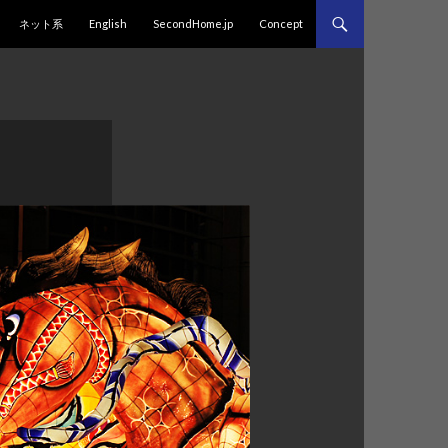
プ
ネット系
English
SecondHome.jp
Concept