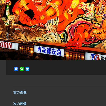
F
L
T
a
i
w
c
n
i
e
e
t
b
t
o
e
o
r
前の画像
k
次の画像