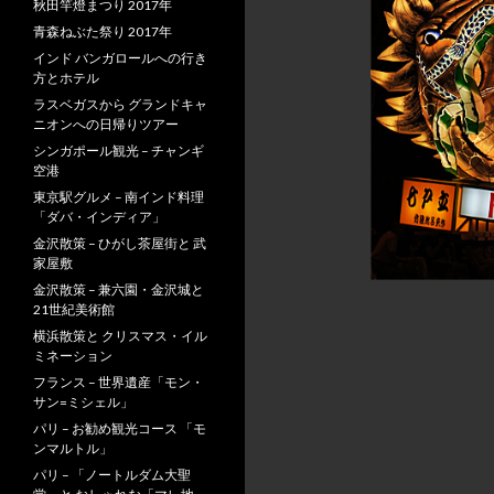
秋田竿燈まつり 2017年
青森ねぶた祭り 2017年
インド バンガロールへの行き
方とホテル
ラスベガスから グランドキャ
ニオンへの日帰りツアー
シンガポール観光 – チャンギ
空港
東京駅グルメ – 南インド料理
「ダバ・インディア」
金沢散策 – ひがし茶屋街と 武
家屋敷
金沢散策 – 兼六園・金沢城と
21世紀美術館
横浜散策と クリスマス・イル
ミネーション
フランス – 世界遺産「モン・
サン=ミシェル」
パリ – お勧め観光コース 「モ
ンマルトル」
パリ – 「ノートルダム大聖