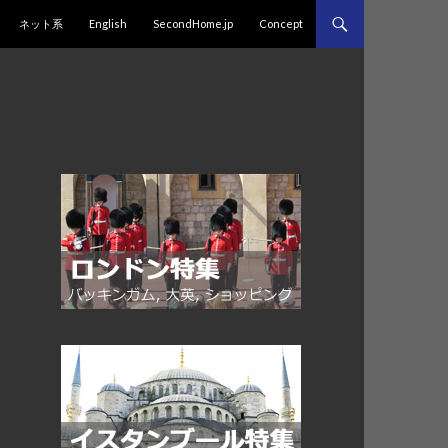
プ
ネット系
English
SecondHome.jp
Concept