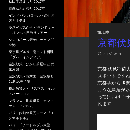
秋田竿燈まつり 2017年
青森ねぶた祭り 2017年
インド バンガロールへの行き
方とホテル
ラスベガスから グランドキャ
旅
,
日本
ニオンへの日帰りツアー
京都伏
シンガポール観光 – チャンギ
空港
東京駅グルメ – 南インド料理
2018/10/14
「ダバ・インディア」
金沢散策 – ひがし茶屋街と 武
京都 伏見稲荷
家屋敷
スポットですね
金沢散策 – 兼六園・金沢城と
21世紀美術館
京都駅からJR
横浜散策と クリスマス・イル
ような鳥居があ
ミネーション
ってはいけませ
フランス – 世界遺産「モン・
れます。
サン=ミシェル」
パリ – お勧め観光コース 「モ
ンマルトル」
パリ – 「ノートルダム大聖