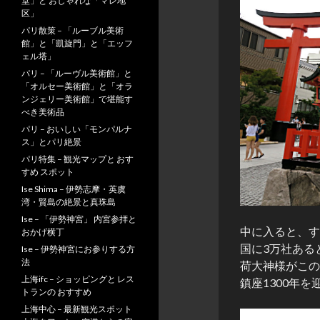
堂」と おしゃれな「マレ地
区」
パリ散策 – 「ルーブル美術
館」と「凱旋門」と「エッフ
ェル塔」
パリ – 「ルーヴル美術館」と
「オルセー美術館」と「オラ
ンジェリー美術館」で堪能す
べき美術品
パリ – おいしい「モンパルナ
ス」とパリ絶景
パリ特集 – 観光マップと おす
すめ スポット
Ise Shima – 伊勢志摩・英虞
湾・賢島の絶景と真珠島
Ise – 「伊勢神宮」 内宮参拝と
中に入ると、す
おかげ横丁
国に3万社ある
Ise – 伊勢神宮にお参りする方
法
荷大神様がこの
上海ifc – ショッピングと レス
鎮座1300年
トランの おすすめ
上海中心 – 最新観光スポット