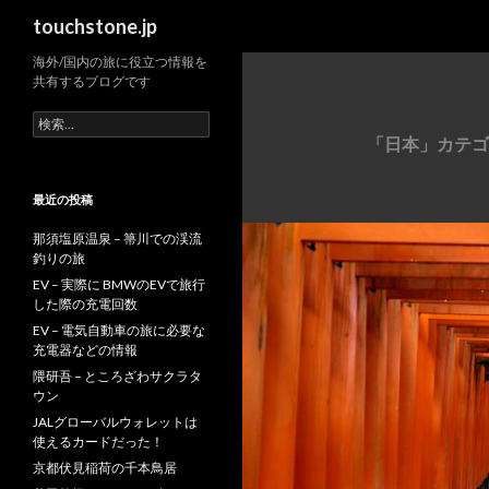
検
touchstone.jp
索
海外/国内の旅に役立つ情報を
共有するブログです
検
索:
「日本」カテゴ
最近の投稿
那須塩原温泉 – 箒川での渓流
釣りの旅
EV – 実際に BMWのEVで旅行
した際の充電回数
EV – 電気自動車の旅に必要な
充電器などの情報
隈研吾 – ところざわサクラタ
ウン
JALグローバルウォレットは
使えるカードだった！
京都伏見稲荷の千本鳥居