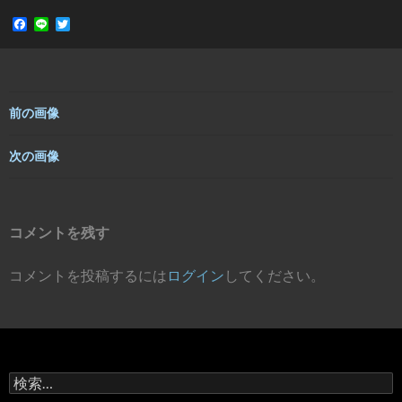
F
L
T
a
i
w
c
n
i
e
e
t
b
t
o
e
o
r
前の画像
k
次の画像
コメントを残す
コメントを投稿するには
ログイン
してください。
検
索: