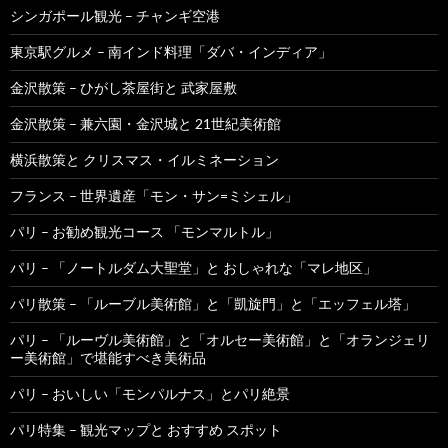
シンガポール観光 – チャンギ空港
東京駅グルメ – 南インド料理「ダバ・インディア」
金沢散策 – ひがし茶屋街と 武家屋敷
金沢散策 – 兼六園・金沢城と 21世紀美術館
横浜散策と クリスマス・イルミネーション
フランス – 世界遺産「モン・サン=ミシェル」
パリ – お勧め観光コース 「モンマルトル」
パリ – 「ノートルダム大聖堂」と おしゃれな「マレ地区」
パリ散策 – 「ルーブル美術館」と「凱旋門」と「エッフェル塔」
パリ – 「ルーヴル美術館」と「オルセー美術館」と「オランジェリ
ー美術館」で堪能すべき美術品
パリ – おいしい「モンパルナス」とパリ絶景
パリ特集 – 観光マップと おすすめ スポット