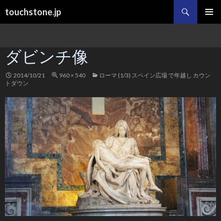
検
touchstone.jp
索
コ
メインメ
ン
ニュー
テ
ダビンチ像
ン
ツ
へ
2014/10/21
960 × 540
ローマ (1/3) スペイン広場 で年越し カウン
ス
トダウン
キ
ッ
プ