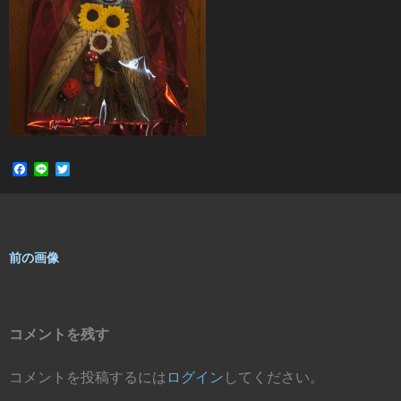
F
L
T
a
i
w
c
n
i
e
e
t
b
t
o
e
o
r
前の画像
k
コメントを残す
コメントを投稿するには
ログイン
してください。