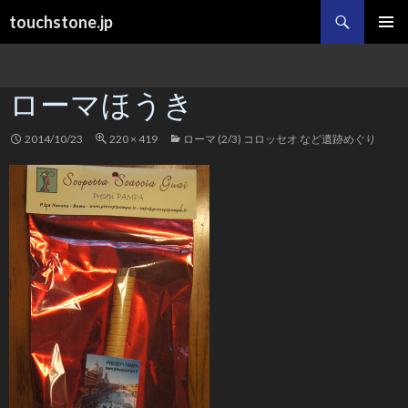
検
touchstone.jp
索
コ
メインメ
ン
ニュー
テ
ローマほうき
ン
ツ
へ
2014/10/23
220 × 419
ローマ (2/3) コロッセオ など遺跡めぐり
ス
キ
ッ
プ